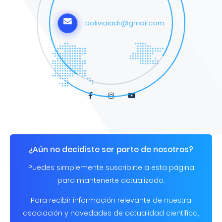
boliviaiadr@gmail.com
¿Aún no decidiste ser parte de nosotros?
Puedes simplemente suscribirte a esta página
para mantenerte actualizado.
Para recibir información relevante de nuestra
asociación y novedades de actualidad científica,